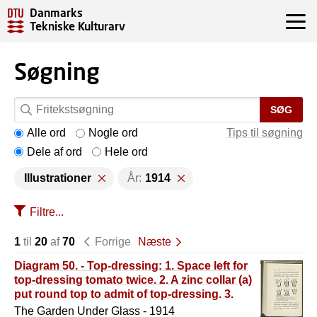
Danmarks
Tekniske Kulturarv
Søgning
SØG
Alle ord
Nogle ord
Tips til søgning
Dele af ord
Hele ord
Illustrationer
År:
1914
Filtre...
1
til
20
af
70
Forrige
Næste
Diagram 50. - Top-dressing: 1. Space left for
top-dressing tomato twice. 2. A zinc collar (a)
put round top to admit of top-dressing. 3.
The same idea carried out by the making a
The Garden Under Glass - 1914