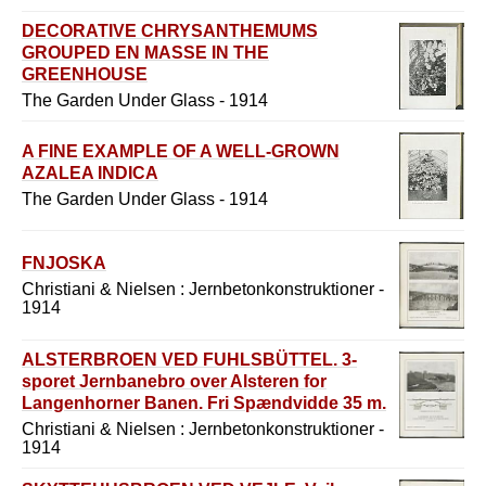
mound of clay (b) over the rim. 4. Bottom
dressing. Turves (c) set beneath a pot plant
DECORATIVE CHRYSANTHEMUMS
for the escaping roots to feed upom. 5. A
GROUPED EN MASSE IN THE
box of soil (d) set beneath for the same
GREENHOUSE
purpose. 6. Some soil taken away from old
The Garden Under Glass - 1914
cyclamen and fresh put in its place (e).
A FINE EXAMPLE OF A WELL-GROWN
AZALEA INDICA
The Garden Under Glass - 1914
FNJOSKA
Christiani & Nielsen : Jernbetonkonstruktioner -
1914
ALSTERBROEN VED FUHLSBÜTTEL. 3-
sporet Jernbanebro over Alsteren for
Langenhorner Banen. Fri Spændvidde 35 m.
Christiani & Nielsen : Jernbetonkonstruktioner -
1914