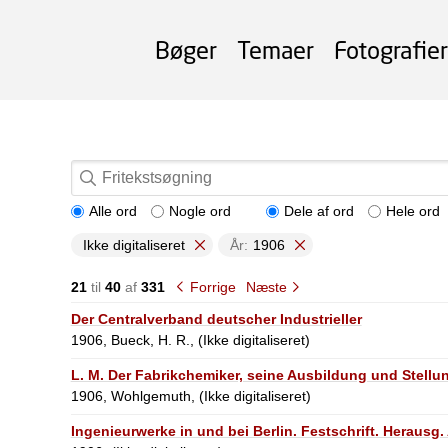
Bøger
Temaer
Fotografier
Alle ord
Nogle ord
Dele af ord
Hele ord
Ikke digitaliseret
År:
1906
21
til
40
af
331
Forrige
Næste
Der Centralverband deutscher Industrieller
1906, Bueck, H. R., (Ikke digitaliseret)
L. M. Der Fabrikchemiker, seine Ausbildung und Stellu
1906, Wohlgemuth, (Ikke digitaliseret)
Ingenieurwerke in und bei Berlin. Festschrift. Herausg. 