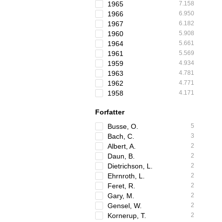
1965
7.158
1966
6.950
1967
6.182
1960
5.908
1964
5.661
1961
5.569
1959
4.934
1963
4.781
1962
4.771
1958
4.171
Forfatter
Busse, O.
5
Bach, C.
3
Albert, A.
2
Daun, B.
2
Dietrichson, L.
2
Ehrnroth, L.
2
Feret, R.
2
Gary, M.
2
Gensel, W.
2
Kornerup, T.
2