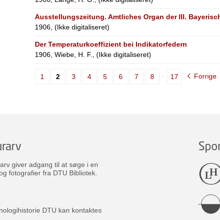
Ausstellungszeitung. Amtliches Organ der III. Bayeris
1906, (Ikke digitaliseret)
Der Temperaturkoeffizient bei Indikatorfedern
1906, Wiebe, H. F., (Ikke digitaliseret)
Forrige
1
2
3
4
5
6
7
8
17
rarv
Spo
v giver adgang til at søge i en
og fotografier fra DTU Bibliotek.
nologihistorie DTU kan kontaktes