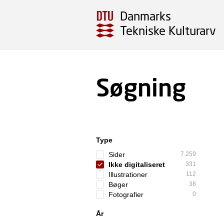
Danmarks
Tekniske Kulturarv
Søgning
Type
Sider
7.259
Ikke digitaliseret
331
Illustrationer
112
Bøger
38
Fotografier
0
År