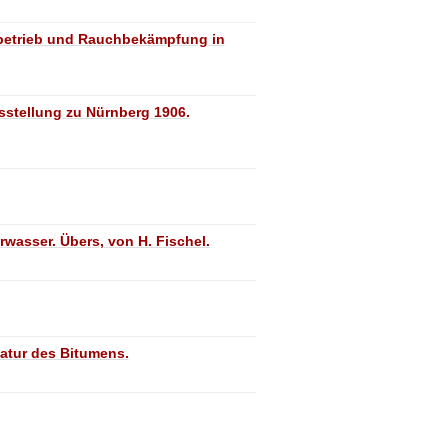
betrieb und Rauchbekämpfung in
stellung zu Nürnberg 1906.
wasser. Übers, von H. Fischel.
latur des Bitumens.