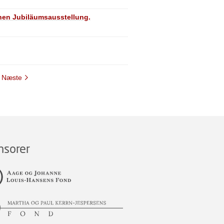
chen Jubiläumsausstellung.
Næste
nsorer