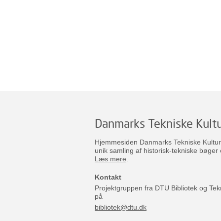
Danmarks Tekniske Kultu
Hjemmesiden Danmarks Tekniske Kulturar
unik samling af historisk-tekniske bøger 
Læs mere
.
Kontakt
Projektgruppen fra DTU Bibliotek og Tek
på
bibliotek@dtu.dk