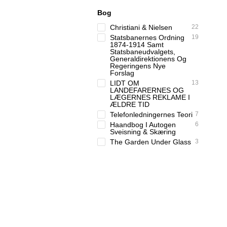
Bog
Christiani & Nielsen
22
Statsbanernes Ordning
19
1874-1914 Samt
Statsbaneudvalgets,
Generaldirektionens Og
Regeringens Nye
Forslag
LIDT OM
13
LANDEFARERNES OG
LÆGERNES REKLAME I
ÆLDRE TID
Telefonledningernes Teori
7
Haandbog I Autogen
6
Sveisning & Skæring
The Garden Under Glass
3