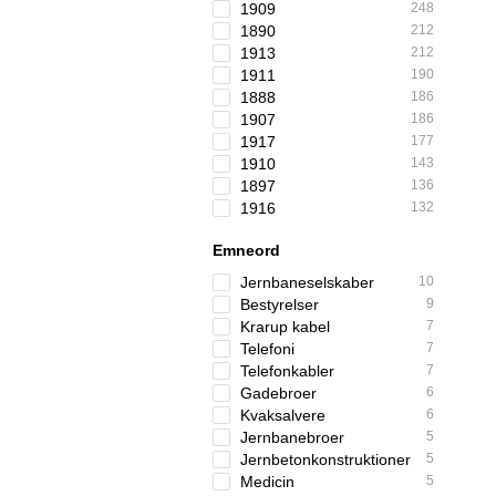
1909
248
1890
212
1913
212
1911
190
1888
186
1907
186
1917
177
1910
143
1897
136
1916
132
Emneord
Jernbaneselskaber
10
Bestyrelser
9
Krarup kabel
7
Telefoni
7
Telefonkabler
7
Gadebroer
6
Kvaksalvere
6
Jernbanebroer
5
Jernbetonkonstruktioner
5
Medicin
5