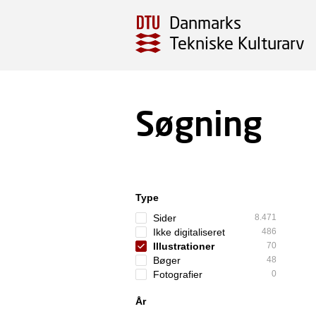
Danmarks
Tekniske Kulturarv
Søgning
Type
Sider
8.471
Ikke digitaliseret
486
Illustrationer
70
Bøger
48
Fotografier
0
År