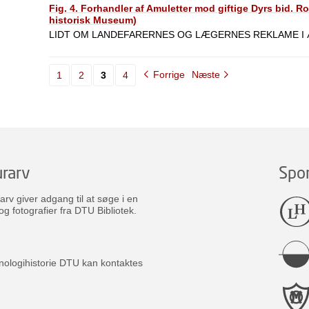
Fig. 4. Forhandler af Amuletter mod giftige Dyrs bid. 
historisk Museum)
LIDT OM LANDEFARERNES OG LÆGERNES REKLAME I Æ
Forrige
Næste
1
2
3
4
rarv
Spo
v giver adgang til at søge i en
og fotografier fra DTU Bibliotek.
nologihistorie DTU kan kontaktes