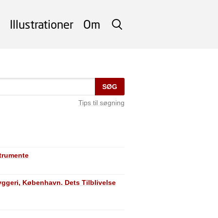
Illustrationer
Om
SØG
SØG
Tips til søgning
trumente
ggeri, København. Dets Tilblivelse