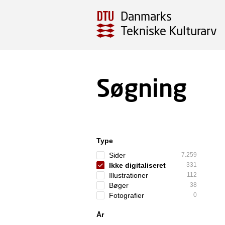
Danmarks
Tekniske Kulturarv
Søgning
Type
Sider
7.259
Ikke digitaliseret
331
Illustrationer
112
Bøger
38
Fotografier
0
År