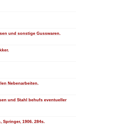
seisen und sonstige Gusswaren.
kker.
llen Nebenarbeiten.
en und Stahl behufs eventueller
 Springer, 1906. 284s.