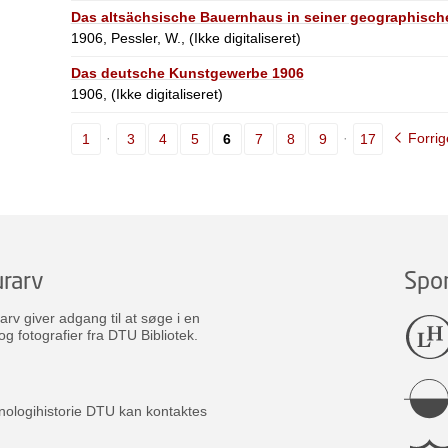
Das altsächsische Bauernhaus in seiner geographische
1906, Pessler, W., (Ikke digitaliseret)
Das deutsche Kunstgewerbe 1906
1906, (Ikke digitaliseret)
Forrig
1
3
4
5
6
7
8
9
17
rarv
Spo
v giver adgang til at søge i en
og fotografier fra DTU Bibliotek.
nologihistorie DTU kan kontaktes