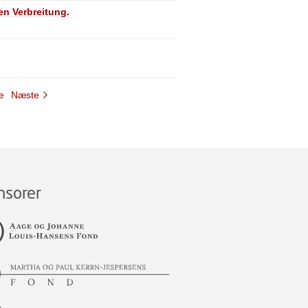
n Verbreitung.
e
Næste
nsorer