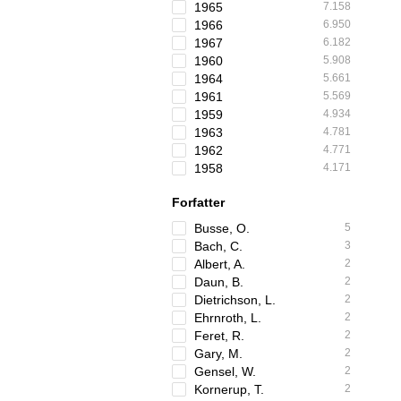
1965
7.158
1966
6.950
1967
6.182
1960
5.908
1964
5.661
1961
5.569
1959
4.934
1963
4.781
1962
4.771
1958
4.171
Forfatter
Busse, O.
5
Bach, C.
3
Albert, A.
2
Daun, B.
2
Dietrichson, L.
2
Ehrnroth, L.
2
Feret, R.
2
Gary, M.
2
Gensel, W.
2
Kornerup, T.
2