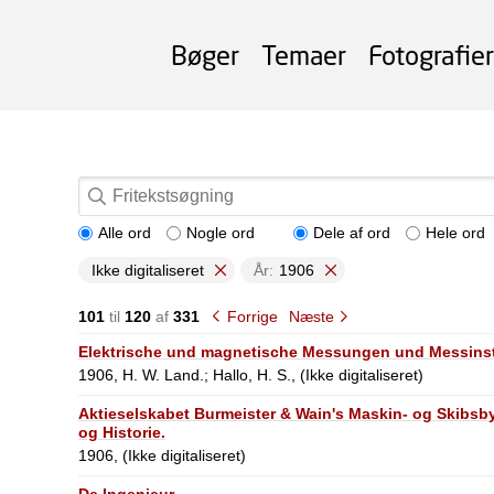
Bøger
Temaer
Fotografier
Alle ord
Nogle ord
Dele af ord
Hele ord
Ikke digitaliseret
År:
1906
101
til
120
af
331
Forrige
Næste
Elektrische und magnetische Messungen und Messins
1906, H. W. Land.; Hallo, H. S., (Ikke digitaliseret)
Aktieselskabet Burmeister & Wain's Maskin- og Skibsby
og Historie.
1906, (Ikke digitaliseret)
De Ingenieur