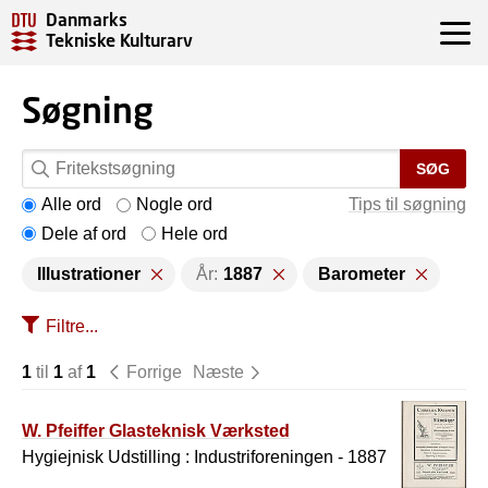
Danmarks
Tekniske Kulturarv
Søgning
SØG
Alle ord
Nogle ord
Tips til søgning
Dele af ord
Hele ord
Illustrationer
År:
1887
Barometer
Filtre...
1
til
1
af
1
Forrige
Næste
W. Pfeiffer Glasteknisk Værksted
Hygiejnisk Udstilling : Industriforeningen - 1887