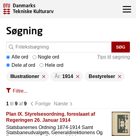
Danmarks
Tekniske Kulturarv
Søgning
SØG
Alle ord
Nogle ord
Tips til søgning
Dele af ord
Hele ord
Illustrationer
År:
1914
Bestyrelser
Filtre...
1
til
9
af
9
Forrige
Næste
Plan IX. Styrelsesordning, foreslaaet af
Regeringen 26. Januar 1914
Statsbanernes Ordning 1874-1914 Samt
Statsbaneudvalgets, Generaldirektionens Og