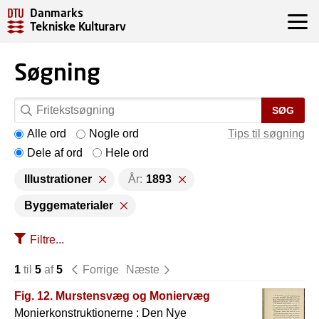
Danmarks
Tekniske Kulturarv
Søgning
SØG
Alle ord
Nogle ord
Tips til søgning
Dele af ord
Hele ord
Illustrationer
År:
1893
Byggematerialer
Filtre...
1
til
5
af
5
Forrige
Næste
Fig. 12. Murstensvæg og Moniervæg
Monierkonstruktionerne : Den Nye