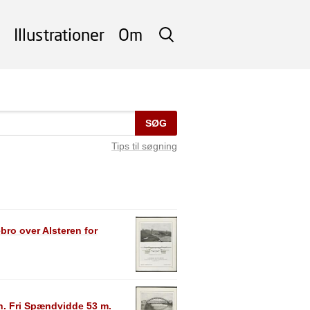
Illustrationer
Om
SØG
SØG
Tips til søgning
o over Alsteren for
. Fri Spændvidde 53 m.