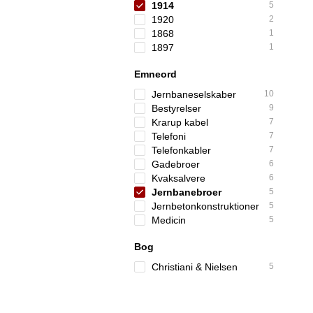
1914
5
1920
2
1868
1
1897
1
Emneord
Jernbaneselskaber
10
Bestyrelser
9
Krarup kabel
7
Telefoni
7
Telefonkabler
7
Gadebroer
6
Kvaksalvere
6
Jernbanebroer
5
Jernbetonkonstruktioner
5
Medicin
5
Bog
Christiani & Nielsen
5