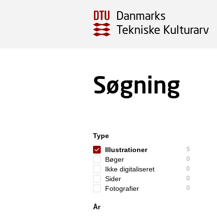
Danmarks
Tekniske Kulturarv
Søgning
Type
Illustrationer
5
Bøger
0
Ikke digitaliseret
0
Sider
0
Fotografier
0
År