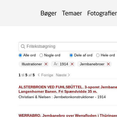
Bøger
Temaer
Fotografier
Alle ord
Nogle ord
Dele af ord
Hele ord
Illustrationer
År:
1914
Jernbanebroer
1
til
5
af
5
Forrige
Næste
ALSTERBROEN VED FUHLSBÜTTEL. 3-sporet Jernbanebr
Langenhorner Banen. Fri Spændvidde 35 m.
Christiani & Nielsen : Jernbetonkonstruktioner - 1914
WERRABRO. Jernbanebro over Werrafloden i Thüringen