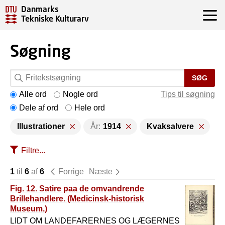
Danmarks
Tekniske Kulturarv
Søgning
SØG
Alle ord
Nogle ord
Tips til søgning
Dele af ord
Hele ord
Illustrationer
År:
1914
Kvaksalvere
Filtre...
1
til
6
af
6
Forrige
Næste
Fig. 12. Satire paa de omvandrende
Brillehandlere. (Medicinsk-historisk
Museum.)
LIDT OM LANDEFARERNES OG LÆGERNES