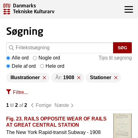
Danmarks
Tekniske Kulturarv
Søgning
SØG
Alle ord
Nogle ord
Tips til søgning
Dele af ord
Hele ord
Illustrationer
År:
1908
Stationer
Filtre...
1
til
2
af
2
Forrige
Næste
Fig. 23. RAILS OPPOSITE WEAR OF RAILS
AT GREAT CENTRAL STATION
The New York Rapid-transit Subway - 1908