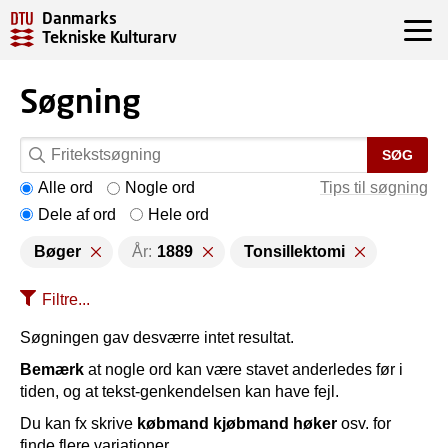
Danmarks
Tekniske Kulturarv
Søgning
SØG
Alle ord
Nogle ord
Tips til søgning
Dele af ord
Hele ord
Bøger
År:
1889
Tonsillektomi
Filtre...
Søgningen gav desværre intet resultat.
Bemærk
at nogle ord kan være stavet anderledes før i
tiden, og at tekst-genkendelsen kan have fejl.
Du kan fx skrive
købmand kjøbmand høker
osv. for
finde flere variationer.