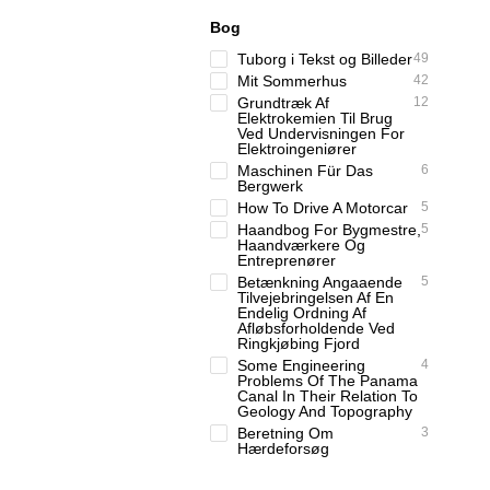
Bog
Tuborg i Tekst og Billeder
49
Mit Sommerhus
42
Grundtræk Af
12
Elektrokemien Til Brug
Ved Undervisningen For
Elektroingeniører
Maschinen Für Das
6
Bergwerk
How To Drive A Motorcar
5
Haandbog For Bygmestre,
5
Haandværkere Og
Entreprenører
Betænkning Angaaende
5
Tilvejebringelsen Af En
Endelig Ordning Af
Afløbsforholdende Ved
Ringkjøbing Fjord
Some Engineering
4
Problems Of The Panama
Canal In Their Relation To
Geology And Topography
Beretning Om
3
Hærdeforsøg