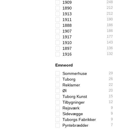
1909
248
1890
212
1913
212
1911
190
1888
186
1907
186
1917
177
1910
143
1897
136
1916
132
Emneord
Sommerhuse
29
Tuborg
26
Reklamer
22
Øl
20
Tuborg Kunst
15
Tilbygninger
12
Rejsværk
9
Sidevægge
9
Tuborgs Fabrikker
9
Pyntebrædder
7