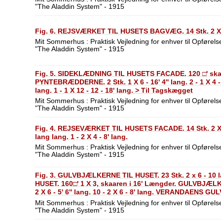
"The Aladdin System" - 1915
Fig. 6. REJSVÆRKET TIL HUSETS BAGVÆG. 14 Stk. 2 X 4 
Mit Sommerhus : Praktisk Vejledning for enhver til Opførelse
"The Aladdin System" - 1915
Fig. 5. SIDEKLÆDNING TIL HUSETS FACADE. 120 □' skaa
PYNTEBRÆDDERNE. 2 Stk. 1 X 6 - 16' 4'' lang. 2 - 1 X 4 - 7'
lang. 1 - 1 X 12 - 12 - 18' lang. > Til Tagskægget
Mit Sommerhus : Praktisk Vejledning for enhver til Opførelse
"The Aladdin System" - 1915
Fig. 4. REJSEVÆRKET TIL HUSETS FACADE. 14 Stk. 2 X 4 - 
lang lang. 1 - 2 X 4 - 8' lang.
Mit Sommerhus : Praktisk Vejledning for enhver til Opførelse
"The Aladdin System" - 1915
Fig. 3. GULVBJÆLKERNE TIL HUSET. 23 Stk. 2 x 6 - 1
HUSET. 160□' 1 X 3, skaaren i 16' Længder. GULVBJÆL
2 X 6 - 5' 6'' lang. 10 - 2 X 6 - 8' lang. VERANDAENS GULV
10'' Længder.
Mit Sommerhus : Praktisk Vejledning for enhver til Opførelse
"The Aladdin System" - 1915