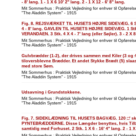
- 8' lang. 1 - 1 X 6 10' 2'' lang. 2 - 1 X 12 - 6' 8'' lang.
Mit Sommerhus : Praktisk Vejledning for enhver til Opførelse
"The Aladdin System" - 1915
Fig. 8. REJSVÆRKET TIL HUSETS HØJRE SIDEVÆG. 6 Stk 2 
4 - 8' lang. GAVLEN TIL HUSETS HØJRE SIDEVÆG. 1 Stk. 
VERANDAEN. 3 Stk. 4 X 4 - 7' lang (eller Søjler). 3 - 2 X 8 - 
lang. 4 - 2 X 4 - 16' lang. 96 □' 1 X 3 - skaaren i 6' Længd
Mit Sommerhus : Praktisk Vejledning for enhver til Opførelse
"The Aladdin System" - 1915
Gulvbrædder (1-2), der drives sammen med Kiler (3 og 4
tiloversblevne Brædder. Et andet Stykke Brædt (5) slaa
med store Søm.
Mit Sommerhus : Praktisk Vejledning for enhver til Opførelse
"The Aladdin System" - 1915
Udsavning i Grundstokkene.
Mit Sommerhus : Praktisk Vejledning for enhver til Opførelse
"The Aladdin System" - 1915
Fig. 7. SIDEKLÆDNING TIL HUSETS BAGVÆG. 120 □' ska
PYNTEBRÆDDERNE. Disse Længder benyttes, hvis Tilb
samtidig med Forhuset. 2 Stk. 1 X 6 - 16' 4'' lang. 2 - 1 X 4 
lang. 1 - 1 X 12 - 18' lang. > Til Tagskægget
Mit Sommerhus : Praktisk Vejledning for enhver til Opførelse