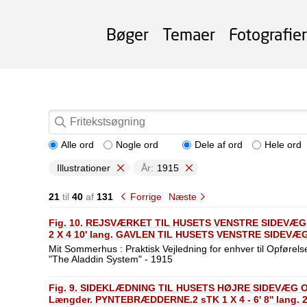
Bøger
Temaer
Fotografier
Alle ord
Nogle ord
Dele af ord
Hele ord
Illustrationer
År:
1915
21
til
40
af
131
Forrige
Næste
Fig. 10. REJSVÆRKET TIL HUSETS VENSTRE SIDEVÆG. 8 St
2 X 4 10' lang. GAVLEN TIL HUSETS VENSTRE SIDEVÆG. 1 
Mit Sommerhus : Praktisk Vejledning for enhver til Opførelse
"The Aladdin System" - 1915
Fig. 9. SIDEKLÆDNING TIL HUSETS HØJRE SIDEVÆG OG 
Længder. PYNTEBRÆDDERNE.2 sTK 1 X 4 - 6' 8'' lang. 2 - 1 