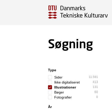
Danmarks
Tekniske Kulturarv
Søgning
Type
Sider
11.591
Ikke digitaliseret
413
Illustrationer
131
Bøger
60
Fotografier
0
År