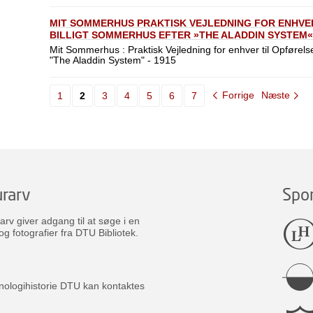
MIT SOMMERHUS PRAKTISK VEJLEDNING FOR ENHVER
BILLIGT SOMMERHUS EFTER »THE ALADDIN SYSTEM«
Mit Sommerhus : Praktisk Vejledning for enhver til Opførelse
"The Aladdin System" - 1915
Forrige
Næste
1
2
3
4
5
6
7
rarv
Spo
v giver adgang til at søge i en
og fotografier fra DTU Bibliotek.
nologihistorie DTU kan kontaktes