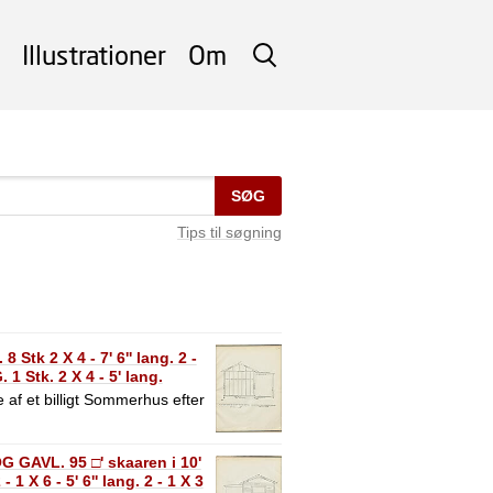
Illustrationer
Om
SØG
SØG
Tips til søgning
k 2 X 4 - 7' 6'' lang. 2 -
Stk. 2 X 4 - 5' lang.
 af et billigt Sommerhus efter
GAVL. 95 □' skaaren i 10'
X 6 - 5' 6'' lang. 2 - 1 X 3