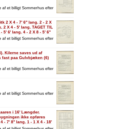
 af et billigt Sommerhus efter
X 4 - 7' 6'' lang. 2 - 2 X
2 X 4 - 5' lang. TAGET TIL
5' 6' lang. 4 - 2 X 8 - 5' 6''
er.
 af et billigt Sommerhus efter
). Kilerne saves ud af
s fast paa Gulvbjæken (6)
 af et billigt Sommerhus efter
 af et billigt Sommerhus efter
aren i 16' Længder.
ygningen ikke opføres
- 7' 8'' lang. 1 - 1 X 4 - 18'
 af et billigt Sommerhus efter