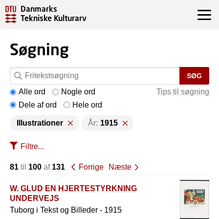
Danmarks
Tekniske Kulturarv
Søgning
SØG
Alle ord
Nogle ord
Tips til søgning
Dele af ord
Hele ord
Illustrationer
År:
1915
Filtre...
81
til
100
af
131
Forrige
Næste
W. GLUD EN HJERTESTYRKNING
UNDERVEJS
Tuborg i Tekst og Billeder - 1915