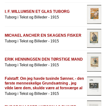
I. F. WILLUMSEN ET GLAS TUBORG
Tuborg i Tekst og Billeder - 1915
MICHAEL ANCHER EN SKAGENS FISKER
Tuborg i Tekst og Billeder - 1915
ERIK HENNINGSEN DEN TØRSTIGE MAND
Tuborg i Tekst og Billeder - 1915
Falstaff: Om jeg havde tusinde Sønner, - den
første menneskelige Grundsætning , jeg
vilde lære dem, skulde være at forsværge al
den tynd Drik og holde sig alene til Tuborg
Tuborg i Tekst og Billeder - 1915
Porter.