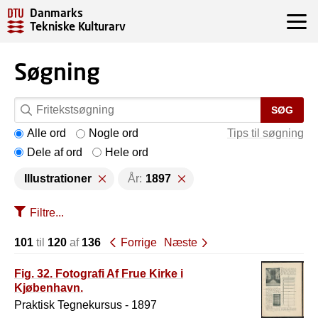
Danmarks
Tekniske Kulturarv
Søgning
SØG
Alle ord
Nogle ord
Tips til søgning
Dele af ord
Hele ord
Illustrationer
År:
1897
Filtre...
101
til
120
af
136
Forrige
Næste
Fig. 32. Fotografi Af Frue Kirke i
Kjøbenhavn.
Praktisk Tegnekursus - 1897