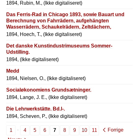
1894, Rubin, M., (Ikke digitaliseret)
Das Ferris-Rad in Chicago 1893, sowie Bauart und
Berechnung von Fahrrädern, aufgehängten
Wasserrädern, Schaukelrädern, Zeltdächern,
Gasbehalter-Führungen und Kuppeldruckringen.
1894, Hoech, T., (Ikke digitaliseret)
Det danske Kunstindustrimuseums Sommer-
Udstilling.
1894, (Ikke digitaliseret)
Medd
1894, Nielsen, O., (Ikke digitaliseret)
Socialøkonomiens Grundsætninger.
1894, Lange, J. E., (Ikke digitaliseret)
Die Lehrwerkstätte. Bd.l-.
1894, Scheven, P., (Ikke digitaliseret)
Forrige
1
4
5
6
7
8
9
10
11