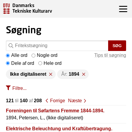
Danmarks
Tekniske Kulturarv
Søgning
SØG
Alle ord
Nogle ord
Tips til søgning
Dele af ord
Hele ord
Ikke digitaliseret
År:
1894
Filtre...
121
til
140
af
208
Forrige
Næste
Foreningen til Søfartens Fremme 1844-1894.
1894, Petersen, L., (Ikke digitaliseret)
Elektrische Beleuchtung und Kraftübertragung.