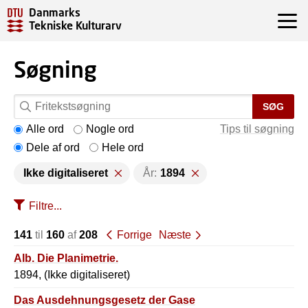
Danmarks
Tekniske Kulturarv
Søgning
SØG
Alle ord
Nogle ord
Tips til søgning
Dele af ord
Hele ord
Ikke digitaliseret
År:
1894
Filtre...
141
til
160
af
208
Forrige
Næste
Alb. Die Planimetrie.
1894, (Ikke digitaliseret)
Das Ausdehnungsgesetz der Gase