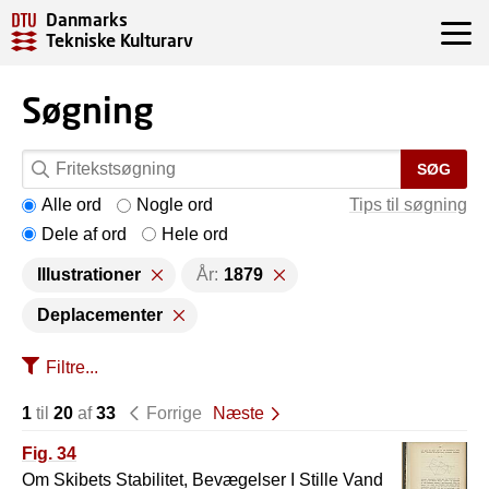
Danmarks
Tekniske Kulturarv
Søgning
SØG
Alle ord
Nogle ord
Tips til søgning
Dele af ord
Hele ord
Illustrationer
År:
1879
Deplacementer
Filtre...
1
til
20
af
33
Forrige
Næste
Fig. 34
Om Skibets Stabilitet, Bevægelser I Stille Vand