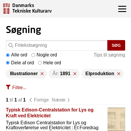
Danmarks
Tekniske Kulturarv
Søgning
SØG
Alle ord
Nogle ord
Tips til søgning
Dele af ord
Hele ord
Illustrationer
År:
1891
Elproduktion
Filtre...
1
til
1
af
1
Forrige
Næste
Typisk Edison-Centralstation for Lys og
Kraft ved Elektricitet
Typisk Edison Centralstation for Lys og
Kraftoverførelse ved Elektricitet : Et Foredrag