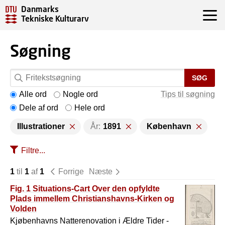
Danmarks
Tekniske Kulturarv
Søgning
SØG
Alle ord
Nogle ord
Tips til søgning
Dele af ord
Hele ord
Illustrationer
År:
1891
København
Filtre...
1
til
1
af
1
Forrige
Næste
Fig. 1 Situations-Cart Over den opfyldte
Plads immellem Christianshavns-Kirken og
Volden
Kjøbenhavns Natterenovation i Ældre Tider -