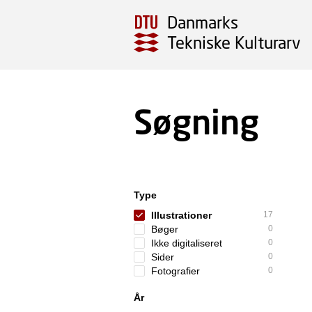
Danmarks
Tekniske Kulturarv
Søgning
Type
Illustrationer
17
Bøger
0
Ikke digitaliseret
0
Sider
0
Fotografier
0
År