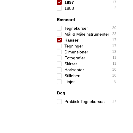
1897
17
1888
2
Emneord
Tegnekurser
30
Mål & Måleinstrumenter
23
Kasser
17
Tegninger
17
Dimensioner
13
Fotografier
11
Skitser
11
Horisonter
10
Stilleben
10
Linjer
8
Bog
Praktisk Tegnekursus
17