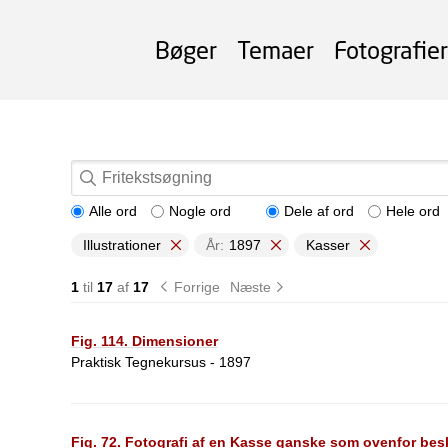
Bøger
Temaer
Fotografier
Alle ord
Nogle ord
Dele af ord
Hele ord
Illustrationer
År:
1897
Kasser
1
til
17
af
17
Forrige
Næste
Fig. 114. Dimensioner
Praktisk Tegnekursus - 1897
Fig. 72. Fotografi af en Kasse ganske som ovenfor bes