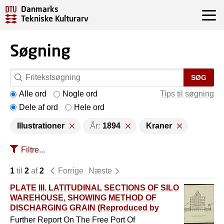
Danmarks
Tekniske Kulturarv
Søgning
SØG
Alle ord
Nogle ord
Tips til søgning
Dele af ord
Hele ord
Illustrationer
År:
1894
Kraner
Filtre...
1
til
2
af
2
Forrige
Næste
PLATE III. LATITUDINAL SECTIONS OF SILO
WAREHOUSE, SHOWING METHOD OF
DISCHARGING GRAIN (Reproduced by
permission.)
Further Report On The Free Port Of