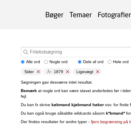
Bøger
Temaer
Fotografier
Alle ord
Nogle ord
Dele af ord
Hele ord
Sider
År:
1879
Ligevægt
Søgningen gav desværre intet resultat.
Bemærk
at nogle ord kan være stavet anderledes før i tide
fejl.
Du kan fx skrive
købmand kjøbmand høker
osv. for finde f
Du kan også bruge såkaldte wildcards såsom
k*bmand*
for
Der findes resultater for andre typer -
fjern begrænsing på 