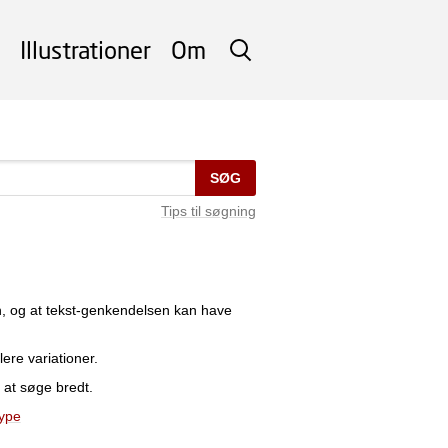
Illustrationer
Om
SØG
SØG
Tips til søgning
n, og at tekst-genkendelsen kan have
lere variationer.
 at søge bredt.
type