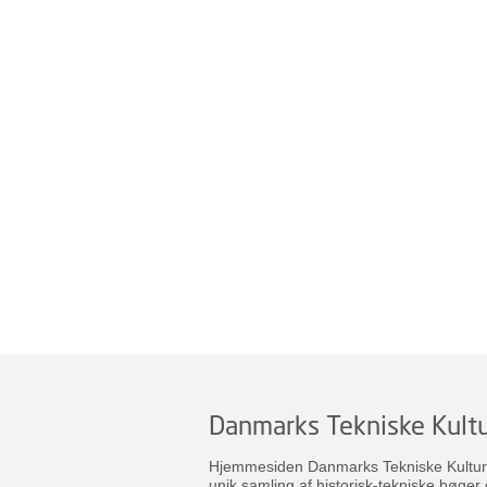
Danmarks Tekniske Kultu
Hjemmesiden Danmarks Tekniske Kulturar
unik samling af historisk-tekniske bøger 