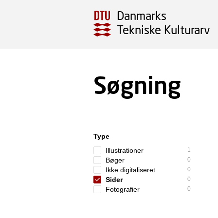
Danmarks
Tekniske Kulturarv
Søgning
Type
Illustrationer
1
Bøger
0
Ikke digitaliseret
0
Sider
0
Fotografier
0