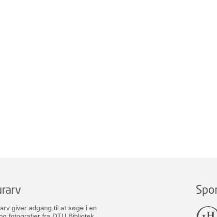
rarv
Spo
v giver adgang til at søge i en
og fotografier fra DTU Bibliotek.