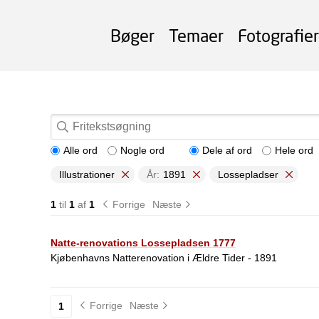
Bøger
Temaer
Fotografier
Alle ord
Nogle ord
Dele af ord
Hele ord
Illustrationer
År:
1891
Lossepladser
1
til
1
af
1
Forrige
Næste
Natte-renovations Lossepladsen 1777
Kjøbenhavns Natterenovation i Ældre Tider - 1891
Forrige
Næste
1