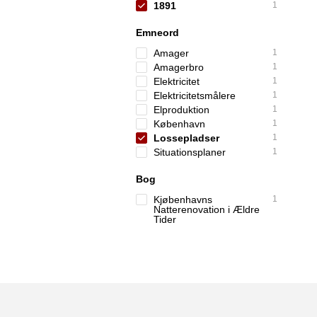
1891
1
Emneord
Amager
1
Amagerbro
1
Elektricitet
1
Elektricitetsmålere
1
Elproduktion
1
København
1
Lossepladser
1
Situationsplaner
1
Bog
Kjøbenhavns
1
Natterenovation i Ældre
Tider