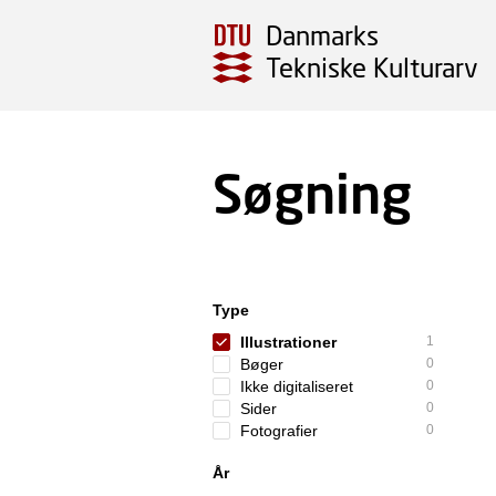
Danmarks
Tekniske Kulturarv
Søgning
Type
Illustrationer
1
Bøger
0
Ikke digitaliseret
0
Sider
0
Fotografier
0
År