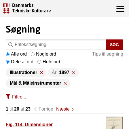
Danmarks
Tekniske Kulturarv
Søgning
SØG
Alle ord
Nogle ord
Tips til søgning
Dele af ord
Hele ord
Illustrationer
År:
1897
Mål & Måleinstrumenter
Filtre...
1
til
20
af
23
Forrige
Næste
Fig. 114. Dimensioner