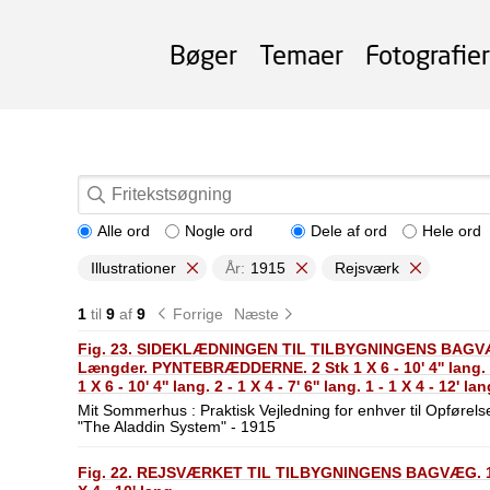
Bøger
Temaer
Fotografier
Alle ord
Nogle ord
Dele af ord
Hele ord
Illustrationer
År:
1915
Rejsværk
1
til
9
af
9
Forrige
Næste
Fig. 23. SIDEKLÆDNINGEN TIL TILBYGNINGENS BAGVÆG.
Længder. PYNTEBRÆDDERNE. 2 Stk 1 X 6 - 10' 4'' lan
1 X 6 - 10' 4'' lang. 2 - 1 X 4 - 7' 6'' lang. 1 - 1 X 4 - 12' la
Tagskægget.
Mit Sommerhus : Praktisk Vejledning for enhver til Opførelse
"The Aladdin System" - 1915
Fig. 22. REJSVÆRKET TIL TILBYGNINGENS BAGVÆG. 10 Stk