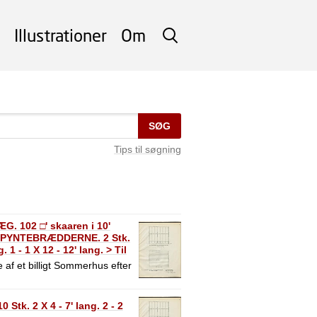
Illustrationer
Om
SØG
SØG
Tips til søgning
 102 □' skaaren i 10'
g. PYNTEBRÆDDERNE. 2 Stk.
ng. 1 - 1 X 12 - 12' lang. > Til
 af et billigt Sommerhus efter
. 2 X 4 - 7' lang. 2 - 2