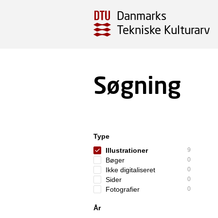
Danmarks
Tekniske Kulturarv
Søgning
Type
Illustrationer
9
Bøger
0
Ikke digitaliseret
0
Sider
0
Fotografier
0
År