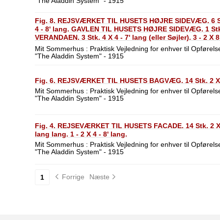
"The Aladdin System" - 1915
Fig. 8. REJSVÆRKET TIL HUSETS HØJRE SIDEVÆG. 6 Stk 2 
4 - 8' lang. GAVLEN TIL HUSETS HØJRE SIDEVÆG. 1 Stk. 
VERANDAEN. 3 Stk. 4 X 4 - 7' lang (eller Søjler). 3 - 2 X 8 - 
lang. 4 - 2 X 4 - 16' lang. 96 □' 1 X 3 - skaaren i 6' Længd
Mit Sommerhus : Praktisk Vejledning for enhver til Opførelse
"The Aladdin System" - 1915
Fig. 6. REJSVÆRKET TIL HUSETS BAGVÆG. 14 Stk. 2 X 4 
Mit Sommerhus : Praktisk Vejledning for enhver til Opførelse
"The Aladdin System" - 1915
Fig. 4. REJSEVÆRKET TIL HUSETS FACADE. 14 Stk. 2 X 4 - 
lang lang. 1 - 2 X 4 - 8' lang.
Mit Sommerhus : Praktisk Vejledning for enhver til Opførelse
"The Aladdin System" - 1915
Forrige
Næste
1