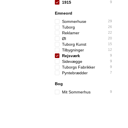
1915
9
Emneord
Sommerhuse
29
Tuborg
26
Reklamer
22
Øl
20
Tuborg Kunst
15
Tilbygninger
12
Rejsværk
9
Sidevægge
9
Tuborgs Fabrikker
9
Pyntebrædder
7
Bog
Mit Sommerhus
9