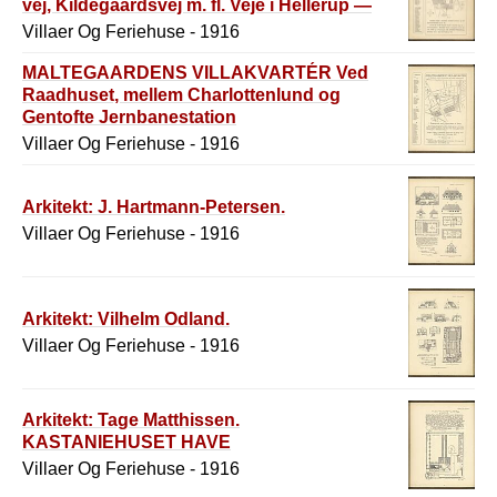
vej, Kildegaardsvej m. fl. Veje i Hellerup —
Gentofte Sogn er - Nord for København -
Villaer Og Feriehuse - 1916
Byens nærmeste Villakvarter
MALTEGAARDENS VILLAKVARTÉR Ved
Raadhuset, mellem Charlottenlund og
Gentofte Jernbanestation
Villaer Og Feriehuse - 1916
Arkitekt: J. Hartmann-Petersen.
Villaer Og Feriehuse - 1916
Arkitekt: Vilhelm Odland.
Villaer Og Feriehuse - 1916
Arkitekt: Tage Matthissen.
KASTANIEHUSET HAVE
Villaer Og Feriehuse - 1916