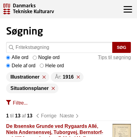
Danmarks
Tekniske Kulturarv
Søgning
SØG
Alle ord
Nogle ord
Tips til søgning
Dele af ord
Hele ord
Illustrationer
År:
1916
Situationsplaner
Filtre...
1
til
13
af
13
Forrige
Næste
De Ibsenske Grunde ved Rygaards Allé,
Niels Andersensvej, Tuborgvej, Bernstorf-