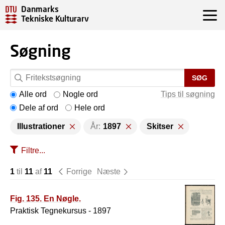
Danmarks
Tekniske Kulturarv
Søgning
SØG
Alle ord
Nogle ord
Tips til søgning
Dele af ord
Hele ord
Illustrationer
År:
1897
Skitser
Filtre...
1
til
11
af
11
Forrige
Næste
Fig. 135. En Nøgle.
Praktisk Tegnekursus - 1897