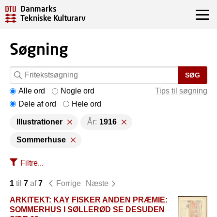
Danmarks
Tekniske Kulturarv
Søgning
SØG
Alle ord
Nogle ord
Tips til søgning
Dele af ord
Hele ord
Illustrationer
År:
1916
Sommerhuse
Filtre...
1
til
7
af
7
Forrige
Næste
ARKITEKT: KAY FISKER ANDEN PRÆMIE:
SOMMERHUS I SØLLERØD SE DESUDEN