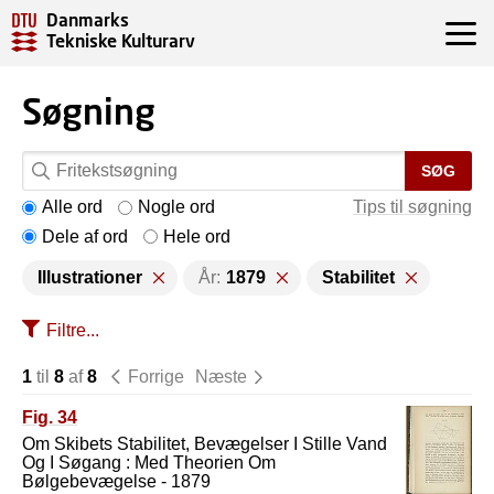
Danmarks
Tekniske Kulturarv
Søgning
SØG
Alle ord
Nogle ord
Tips til søgning
Dele af ord
Hele ord
Illustrationer
År:
1879
Stabilitet
Filtre...
1
til
8
af
8
Forrige
Næste
Fig. 34
Om Skibets Stabilitet, Bevægelser I Stille Vand
Og I Søgang : Med Theorien Om
Bølgebevægelse - 1879