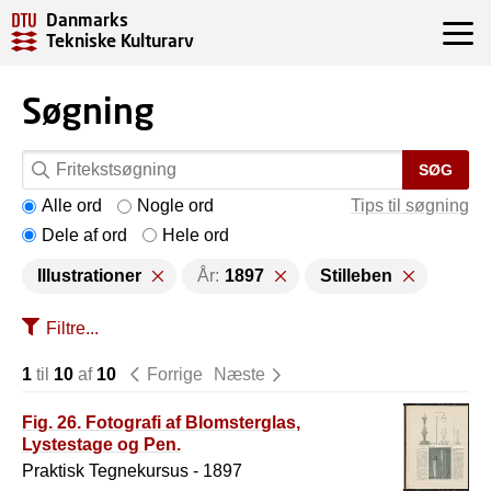
Danmarks
Tekniske Kulturarv
Søgning
SØG
Alle ord
Nogle ord
Tips til søgning
Dele af ord
Hele ord
Illustrationer
År:
1897
Stilleben
Filtre...
1
til
10
af
10
Forrige
Næste
Fig. 26. Fotografi af Blomsterglas,
Lystestage og Pen.
Praktisk Tegnekursus - 1897