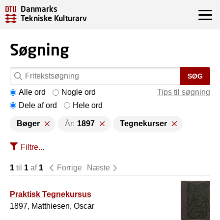
Danmarks
Tekniske Kulturarv
Søgning
SØG
Alle ord
Nogle ord
Tips til søgning
Dele af ord
Hele ord
Bøger
År:
1897
Tegnekurser
Filtre...
1
til
1
af
1
Forrige
Næste
Praktisk Tegnekursus
1897, Matthiesen, Oscar