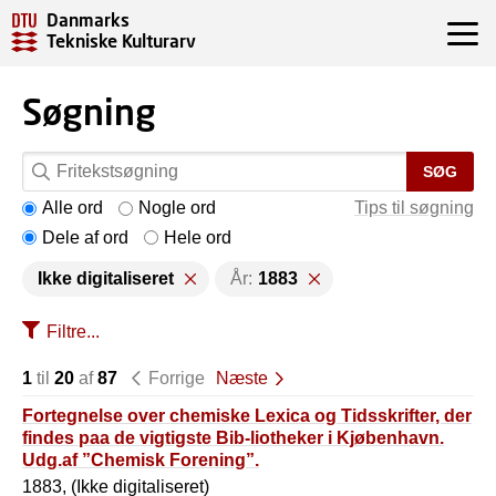
Danmarks
Tekniske Kulturarv
Søgning
SØG
Alle ord
Nogle ord
Tips til søgning
Dele af ord
Hele ord
Ikke digitaliseret
År:
1883
Filtre...
1
til
20
af
87
Forrige
Næste
Fortegnelse over chemiske Lexica og Tidsskrifter, der
findes paa de vigtigste Bib-liotheker i Kjøbenhavn.
Udg.af ”Chemisk Forening”.
1883, (Ikke digitaliseret)