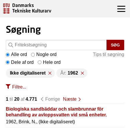
Danmarks
Tekniske Kulturarv
Søgning
SØG
Alle ord
Nogle ord
Tips til søgning
Dele af ord
Hele ord
Ikke digitaliseret
År:
1962
Filtre...
1
til
20
af
4.771
Forrige
Næste
Biologiska sandbäddar och slambrunnar för
behandling av avloppsvatten vid små enheter.
1962, Brink, N., (Ikke digitaliseret)