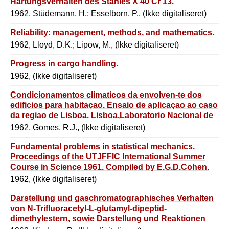
Härtungsverhalten des Stahles X 40 Cr 13.
1962, Stüdemann, H.; Esselborn, P., (Ikke digitaliseret)
Reliability: management, methods, and mathematics.
1962, Lloyd, D.K.; Lipow, M., (Ikke digitaliseret)
Progress in cargo handling.
1962, (Ikke digitaliseret)
Condicionamentos climaticos da envolven-te dos
edificios para habitaçao. Ensaio de aplicaçao ao caso
da regiao de Lisboa. Lisboa,Laboratorio Nacional de
Engenharia Civil,1962. [l4]
1962, Gomes, R.J., (Ikke digitaliseret)
Fundamental problems in statistical mechanics.
Proceedings of the UTJFFIC International Summer
Course in Science 1961. Compiled by E.G.D.Cohen.
1962, (Ikke digitaliseret)
Darstellung und gaschromatographisches Verhalten
von N-Trifluoracetyl-L-glutamyl-dipeptid-
dimethylestern, sowie Darstellung und Reaktionen
von Aminosäure-trifluoracetylhydraziden.