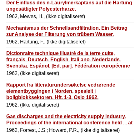
Der Einfluss des n-Laurylmerkaptans auf die Hartung
ungesättigter Polyesterharze.
1962, Mewes, H., (Ikke digitaliseret)
Mechanismus der Schnellsandfiltration. Ein Beitrag
zur Analyse der Filterung von trübem Wasser.
1962, Hartung, F., (Ikke digitaliseret)
Dictionraire technique illustré de la terre cuite,
français. Deutsch. English. Itali-ano. Nederlands.
Svenska. Espânol. [Ed. par]: Fédération européenne
des fabricants de tuiles et de briques.
1962, (Ikke digitaliseret)
Rapport fra litteraturundersøkelse vedrørende
elementbyggingen i Norden, spesielt i
boligblokksektoren. Hft. 1-3. Oslo 1962.
1962, (Ikke digitaliseret)
Gas discharges and the electricity supply industry.
Proceedings of the international conference held ... at
1962, Forrest, J.S.; Howard, P.R., (Ikke digitaliseret)