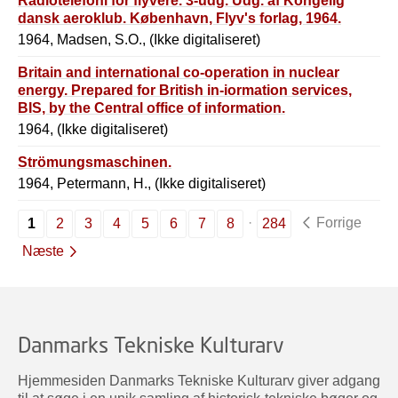
Radiotelefoni for flyvere. 3-udg. Udg. af Kongelig
dansk aeroklub. København, Flyv's forlag, 1964.
1964, Madsen, S.O., (Ikke digitaliseret)
Britain and international co-operation in nuclear
energy. Prepared for British in-iormation services,
BIS, by the Central office of information.
1964, (Ikke digitaliseret)
Strömungsmaschinen.
1964, Petermann, H., (Ikke digitaliseret)
Forrige
1
2
3
4
5
6
7
8
284
Næste
Danmarks Tekniske Kulturarv
Hjemmesiden Danmarks Tekniske Kulturarv giver adgang