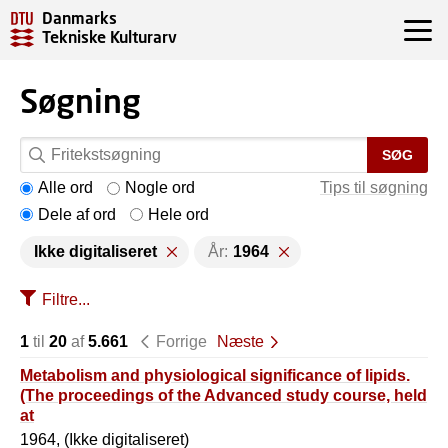
Danmarks
Tekniske Kulturarv
Søgning
SØG
Alle ord
Nogle ord
Tips til søgning
Dele af ord
Hele ord
Ikke digitaliseret
År:
1964
Filtre...
1
til
20
af
5.661
Forrige
Næste
Metabolism and physiological significance of lipids.
(The proceedings of the Advanced study course, held
at
1964, (Ikke digitaliseret)