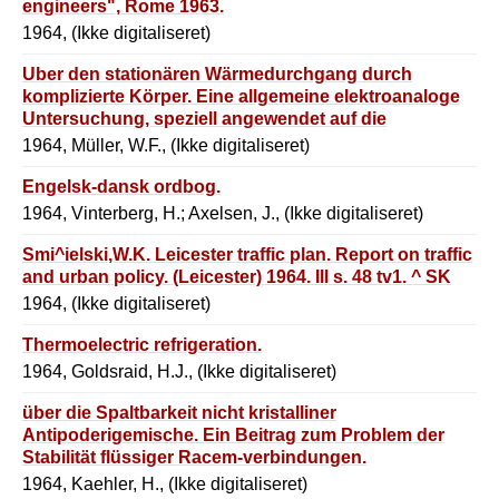
engineers", Rome 1963.
1964, (Ikke digitaliseret)
Uber den stationären Wärmedurchgang durch
komplizierte Körper. Eine allgemeine elektroanaloge
Untersuchung, speziell angewendet auf die
Darstellung des Wärmedurchgangs durch bestiftete
1964, Müller, W.F., (Ikke digitaliseret)
Schmelzfeuerungswandungen.
Engelsk-dansk ordbog.
1964, Vinterberg, H.; Axelsen, J., (Ikke digitaliseret)
Smi^ielski,W.K. Leicester traffic plan. Report on traffic
and urban policy. (Leicester) 1964. Ill s. 48 tv1. ^ SK
1964, (Ikke digitaliseret)
Thermoelectric refrigeration.
1964, Goldsraid, H.J., (Ikke digitaliseret)
über die Spaltbarkeit nicht kristalliner
Antipoderigemische. Ein Beitrag zum Problem der
Stabilität flüssiger Racem-verbindungen.
1964, Kaehler, H., (Ikke digitaliseret)