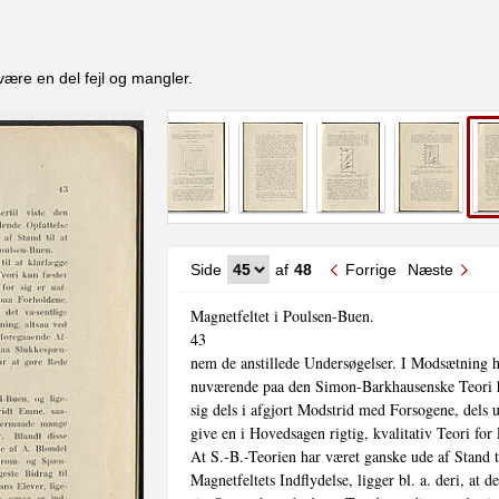
være en del fejl og mangler.
Side
af
48
Forrige
Næste
Magnetfeltet i Poulsen-Buen.

43

nem de anstillede Undersøgelser. I Modsætning her
nuværende paa den Simon-Barkhausenske Teori hv
sig dels i afgjort Modstrid med Forsogene, dels ud
give en i Hovedsagen rigtig, kvalitativ Teori for
At S.-B.-Teorien har været ganske ude af Stand ti
Magnetfeltets Indflydelse, ligger bl. a. deri, at d