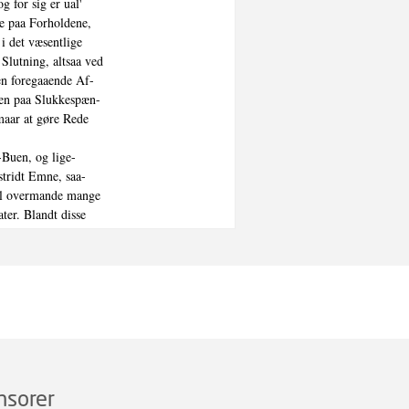
for sig er ual'

e paa Forholdene,

 det væsentlige

Slutning, altsaa ved

en foregaaende Af-

en paa Slukkespæn-

aar at gøre Rede

Buen, og lige-

ridt Emne, saa-

il overmande mange

er. Blandt disse

e de af A. Blondel

f Strøm- og Spæn-

este Bidrag til

og hans Elever, lige-

is« ogsaa er ind

ist’s Arbejder1),

ddell-Buens Virke-

 Afhandling er

ikling utvivlsomt

nsorer
ektiv Højfrekvens-
