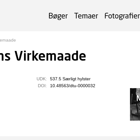
Bøger
Temaer
Fotografier
kemaade
ns Virkemaade
UDK:
537.5 Særligt hylster
DOI:
10.48563/dtu-0000032