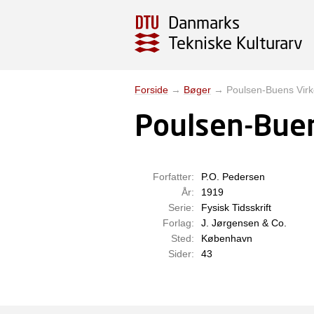
Danmarks
Tekniske Kulturarv
Forside
→
Bøger
→
Poulsen-Buens Vir
Poulsen-Bue
Forfatter:
P.O. Pedersen
År:
1919
Serie:
Fysisk Tidsskrift
Forlag:
J. Jørgensen & Co.
Sted:
København
Sider:
43