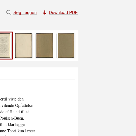
Søg i bogen
Download PDF
til viste den

ilende Opfattelse

e af Stand til at

 Poulsen-Buen.

l at klarlægge

enne Teori kun læster
