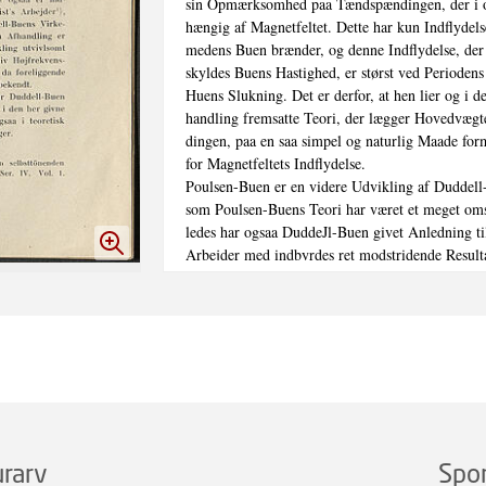
sin Opmærksomhed paa Tændspændingen, der i og 
hængig af Magnetfeltet. Dette har kun Indflydels
medens Buen brænder, og denne Indflydelse, der i
skyldes Buens Hastighed, er størst ved Periodens 
Huens Slukning. Det er derfor, at hen lier og i d
handling fremsatte Teori, der lægger Hovedvægt
dingen, paa en saa simpel og naturlig Maade form
for Magnetfeltets Indflydelse.

Poulsen-Buen er en videre Udvikling af Duddell-
som Poulsen-Buens Teori har været et meget omst
ledes har ogsaa DuddeJl-Buen givet Anledning t
Arbejder med indbyrdes ret modstridende Resultat
Undersøgelser er der særlig Grund til at fremhæv
optagne, meget karakteristiske Oscillogrammer a
dingskurver for den syngende Bue. De omfangsi'ig
Spørgsmaalets Behandling skyldes IT. Th. Simon 
som det noget overflødige Begreb »Lysbuehysteres
ført af Simon. Det er dog først gennem G. Granqv
at man er naaet til en virkelig Forstaaelse af Du
maade. Interessant er det at se, at Granqvist i sin
inde paa Overvejelser og Tanker, hvis videre Udv
rarv
Spo
vilde have ledet ham til Konstruktionen af en eff