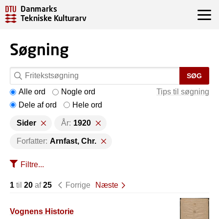
Danmarks
Tekniske Kulturarv
Søgning
SØG
Alle ord
Nogle ord
Tips til søgning
Dele af ord
Hele ord
Sider
År:
1920
Forfatter:
Arnfast, Chr.
Filtre...
1
til
20
af
25
Forrige
Næste
Vognens Historie