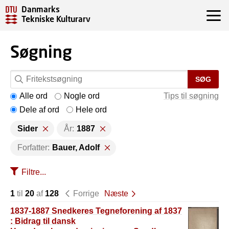
Danmarks
Tekniske Kulturarv
Søgning
SØG
Alle ord
Nogle ord
Tips til søgning
Dele af ord
Hele ord
Sider
År:
1887
Forfatter:
Bauer, Adolf
Filtre...
1
til
20
af
128
Forrige
Næste
1837-1887 Snedkeres Tegneforening af 1837
: Bidrag til dansk