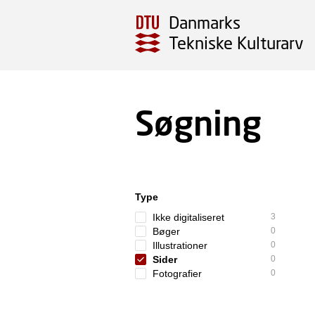
Danmarks
Tekniske Kulturarv
Søgning
Type
Ikke digitaliseret
3
Bøger
0
Illustrationer
0
Sider
0
Fotografier
0