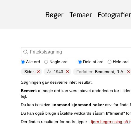
Bøger
Temaer
Fotografier
Alle ord
Nogle ord
Dele af ord
Hele ord
Sider
År:
1943
Forfatter:
Beaumont, R.A.
Søgningen gav desværre intet resultat.
Bemærk
at nogle ord kan være stavet anderledes før i tide
fejl.
Du kan fx skrive
købmand kjøbmand høker
osv. for finde f
Du kan også bruge såkaldte wildcards såsom
k*bmand*
for
Der findes resultater for andre typer -
fjern begrænsing på 