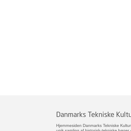
Danmarks Tekniske Kultu
Hjemmesiden Danmarks Tekniske Kulturar
unik samling af historisk-tekniske bøger 