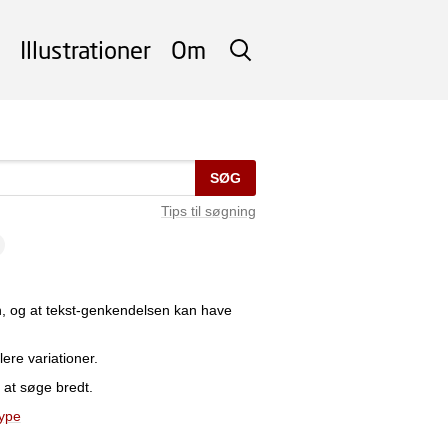
Illustrationer
Om
SØG
SØG
Tips til søgning
n, og at tekst-genkendelsen kan have
lere variationer.
 at søge bredt.
type