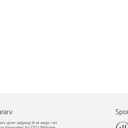
rarv
Spo
v giver adgang til at søge i en
og fotografier fra DTU Bibliotek.