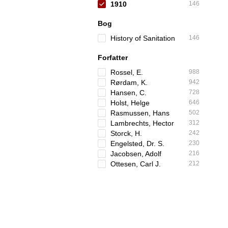
1910
146
Bog
History of Sanitation
146
Forfatter
Rossel, E.
988
Rørdam, K.
942
Hansen, C.
728
Holst, Helge
646
Rasmussen, Hans
502
Lambrechts, Hector
312
Storck, H.
242
Engelsted, Dr. S.
230
Jacobsen, Adolf
216
Ottesen, Carl J.
212