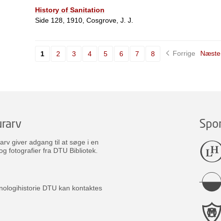
History of Sanitation
Side 128, 1910, Cosgrove, J. J.
Forrige
Næste
1
2
3
4
5
6
7
8
rarv
Spo
v giver adgang til at søge i en
og fotografier fra DTU Bibliotek.
nologihistorie DTU kan kontaktes