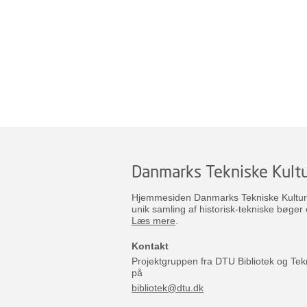
Danmarks Tekniske Kultu
Hjemmesiden Danmarks Tekniske Kulturar
unik samling af historisk-tekniske bøger 
Læs mere
.
Kontakt
Projektgruppen fra DTU Bibliotek og Tek
på
bibliotek@dtu.dk