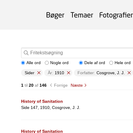
Bøger
Temaer
Fotografier
Alle ord
Nogle ord
Dele af ord
Hele ord
Sider
År:
1910
Forfatter:
Cosgrove, J. J.
1
til
20
af
146
Forrige
Næste
History of Sanitation
Side 147, 1910, Cosgrove, J. J.
History of Sanitation