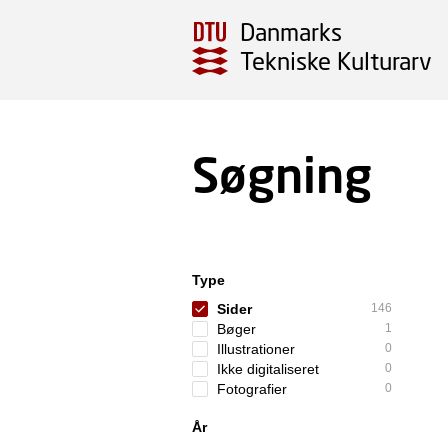
Danmarks
Tekniske Kulturarv
Søgning
Type
Sider
146
Bøger
1
Illustrationer
0
Ikke digitaliseret
0
Fotografier
0
År