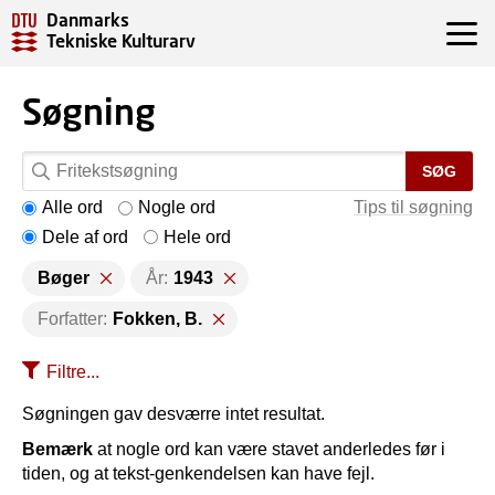
Danmarks
Tekniske Kulturarv
Søgning
SØG
Alle ord
Nogle ord
Tips til søgning
Dele af ord
Hele ord
Bøger
År:
1943
Forfatter:
Fokken, B.
Filtre...
Søgningen gav desværre intet resultat.
Bemærk
at nogle ord kan være stavet anderledes før i
tiden, og at tekst-genkendelsen kan have fejl.