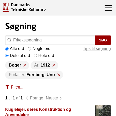
Danmarks
Tekniske Kulturarv
Søgning
SØG
Alle ord
Nogle ord
Tips til søgning
Dele af ord
Hele ord
Bøger
År:
1912
Forfatter:
Forsberg, Uno
Filtre...
1
til
1
af
1
Forrige
Næste
Kuglelejer, deres Konstruktion og
Anvendelse