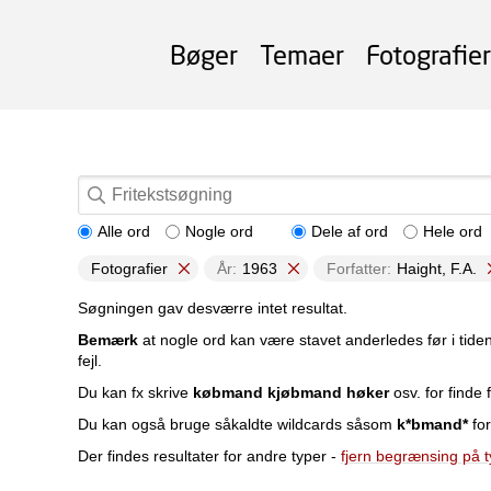
Bøger
Temaer
Fotografier
Alle ord
Nogle ord
Dele af ord
Hele ord
Fotografier
År:
1963
Forfatter:
Haight, F.A.
Søgningen gav desværre intet resultat.
Bemærk
at nogle ord kan være stavet anderledes før i tide
fejl.
Du kan fx skrive
købmand kjøbmand høker
osv. for finde f
Du kan også bruge såkaldte wildcards såsom
k*bmand*
for
Der findes resultater for andre typer -
fjern begrænsing på 