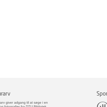
rarv
Spo
v giver adgang til at søge i en
og fotografier fra DTU Bibliotek.