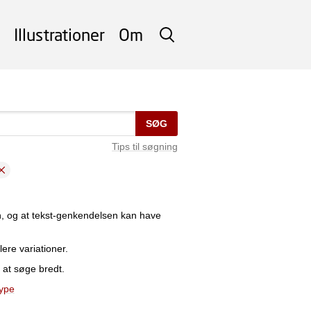
Illustrationer
Om
SØG
SØG
Tips til søgning
n, og at tekst-genkendelsen kan have
lere variationer.
 at søge bredt.
type