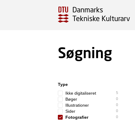
Danmarks
Tekniske Kulturarv
Søgning
Type
Ikke digitaliseret
5
Bøger
0
Illustrationer
0
Sider
0
Fotografier
0