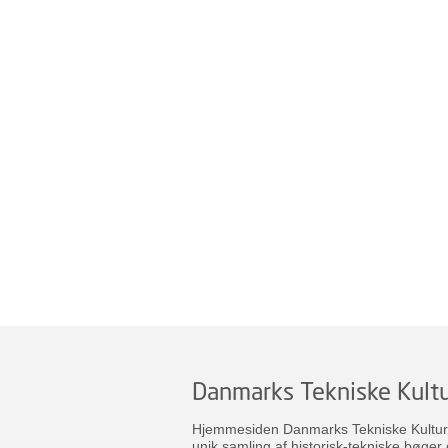
Danmarks Tekniske Kultu
Hjemmesiden Danmarks Tekniske Kulturar
unik samling af historisk-tekniske bøger 