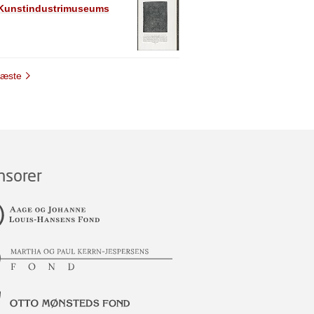
e Kunstindustrimuseums
æste
nsorer