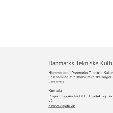
Danmarks Tekniske Kultu
Hjemmesiden Danmarks Tekniske Kulturar
unik samling af historisk-tekniske bøger 
Læs mere
.
Kontakt
Projektgruppen fra DTU Bibliotek og Tek
på
bibliotek@dtu.dk