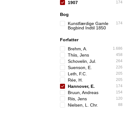
1907
174
Bog
Kunstfærdige Gamle
174
Bogbind Indtil 1850
Forfatter
Brehm, A.
1.686
Thiis, Jens
458
Schovelin, Jul.
264
Suenson, E.
226
Leth, F.C.
205
Rée, H.
205
Hannover, E.
174
Bruun, Andreas
154
Riis, Jens
120
Nielsen, L. Chr.
88