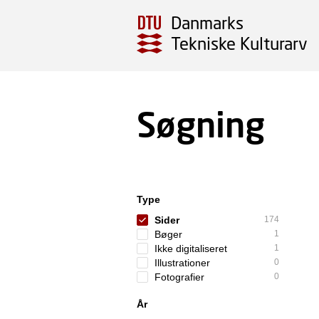
Danmarks
Tekniske Kulturarv
Søgning
Type
Sider
174
Bøger
1
Ikke digitaliseret
1
Illustrationer
0
Fotografier
0
År