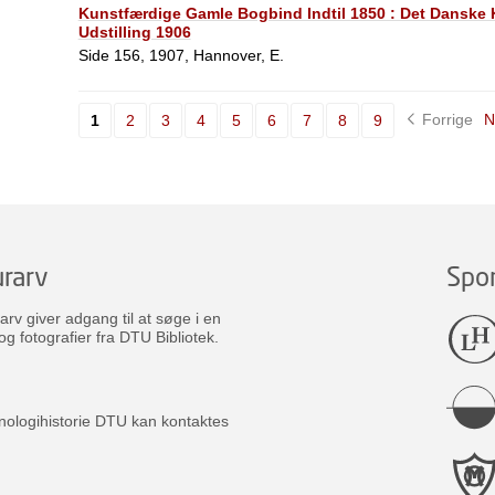
Kunstfærdige Gamle Bogbind Indtil 1850 : Det Dansk
Udstilling 1906
Side 156, 1907, Hannover, E.
Forrige
N
1
2
3
4
5
6
7
8
9
rarv
Spo
v giver adgang til at søge i en
og fotografier fra DTU Bibliotek.
nologihistorie DTU kan kontaktes