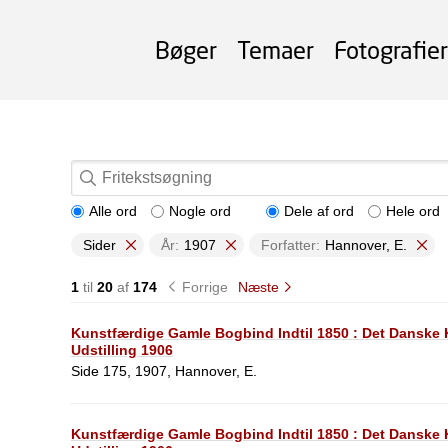
Bøger
Temaer
Fotografier
Alle ord
Nogle ord
Dele af ord
Hele ord
Sider
År:
1907
Forfatter:
Hannover, E.
1
til
20
af
174
Forrige
Næste
Kunstfærdige Gamle Bogbind Indtil 1850 : Det Dansk
Udstilling 1906
Side 175, 1907, Hannover, E.
Kunstfærdige Gamle Bogbind Indtil 1850 : Det Dansk