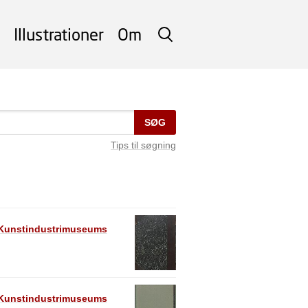
Illustrationer
Om
SØG
SØG
Tips til søgning
e Kunstindustrimuseums
e Kunstindustrimuseums