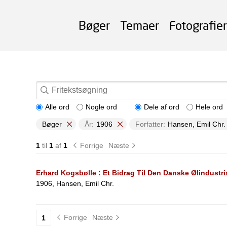
Bøger
Temaer
Fotografier
Alle ord
Nogle ord
Dele af ord
Hele ord
Bøger
År:
1906
Forfatter:
Hansen, Emil Chr.
1
til
1
af
1
Forrige
Næste
Erhard Kogsbølle : Et Bidrag Til Den Danske Ølindustris
1906, Hansen, Emil Chr.
Forrige
Næste
1