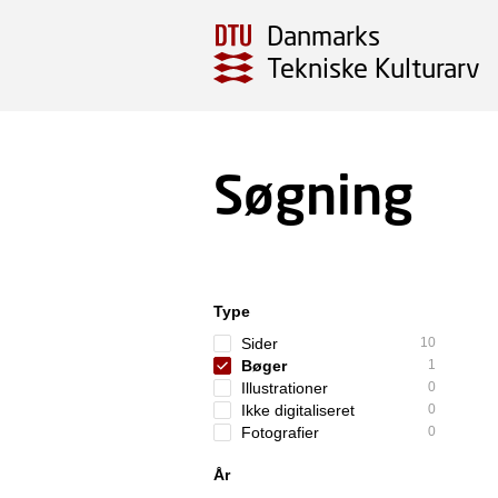
Danmarks
Tekniske Kulturarv
Søgning
Type
Sider
10
Bøger
1
Illustrationer
0
Ikke digitaliseret
0
Fotografier
0
År