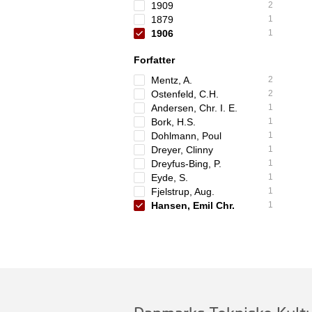
1909
2
1879
1
1906
1
Forfatter
Mentz, A.
2
Ostenfeld, C.H.
2
Andersen, Chr. I. E.
1
Bork, H.S.
1
Dohlmann, Poul
1
Dreyer, Clinny
1
Dreyfus-Bing, P.
1
Eyde, S.
1
Fjelstrup, Aug.
1
Hansen, Emil Chr.
1