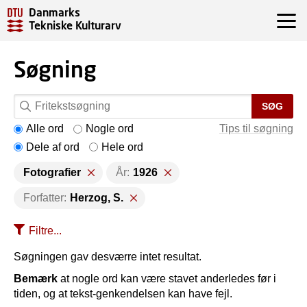
Danmarks
Tekniske Kulturarv
Søgning
SØG
Alle ord
Nogle ord
Tips til søgning
Dele af ord
Hele ord
Fotografier
År:
1926
Forfatter:
Herzog, S.
Filtre...
Søgningen gav desværre intet resultat.
Bemærk
at nogle ord kan være stavet anderledes før i
tiden, og at tekst-genkendelsen kan have fejl.