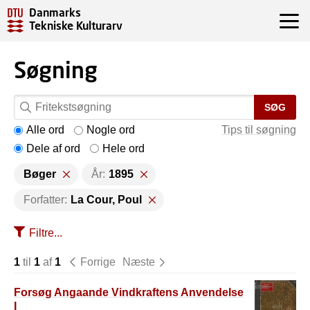
Danmarks
Tekniske Kulturarv
Søgning
SØG
Alle ord
Nogle ord
Tips til søgning
Dele af ord
Hele ord
Bøger
År:
1895
Forfatter:
La Cour, Poul
Filtre...
1
til
1
af
1
Forrige
Næste
Forsøg Angaande Vindkraftens Anvendelse
I