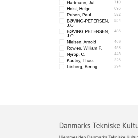
Hartmann, Jul.
710
Holst, Helge
696
Ruben, Paul
582
BØVING-PETERSEN,
554
J.O
BØVING-PETERSEN,
486
J.O.
Nielsen, Arnold
469
Rowles, William F.
458
Nyrop, C.
448
Kautny, Theo.
326
Liisberg, Bering
294
Danmarks Tekniske Kultu
Hjemmesiden Danmarks Tekniske Kulturar