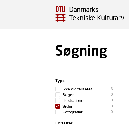
Danmarks
Tekniske Kulturarv
Søgning
Type
Ikke digitaliseret
3
Bøger
0
Illustrationer
0
Sider
0
Fotografier
0
Forfatter