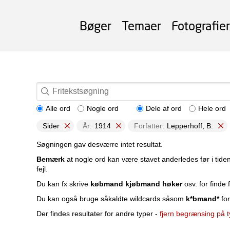
Bøger
Temaer
Fotografier
Alle ord
Nogle ord
Dele af ord
Hele ord
Sider
År:
1914
Forfatter:
Lepperhoff, B.
Søgningen gav desværre intet resultat.
Bemærk
at nogle ord kan være stavet anderledes før i tide
fejl.
Du kan fx skrive
købmand kjøbmand høker
osv. for finde f
Du kan også bruge såkaldte wildcards såsom
k*bmand*
for
Der findes resultater for andre typer -
fjern begrænsing på 