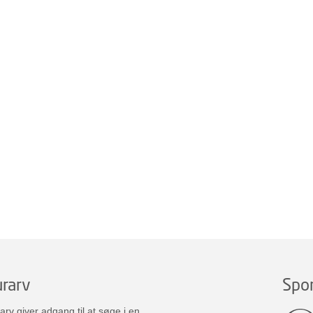
rarv
Spo
v giver adgang til at søge i en