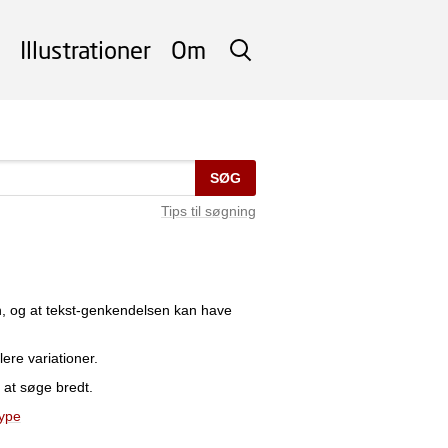
Illustrationer
Om
SØG
SØG
Tips til søgning
n, og at tekst-genkendelsen kan have
lere variationer.
 at søge bredt.
type