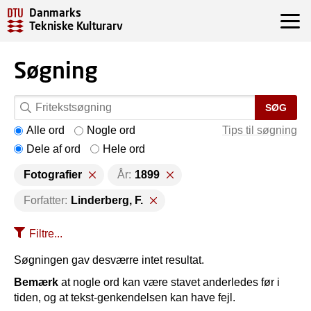
Danmarks
Tekniske Kulturarv
Søgning
SØG
Alle ord
Nogle ord
Tips til søgning
Dele af ord
Hele ord
Fotografier
År:
1899
Forfatter:
Linderberg, F.
Filtre...
Søgningen gav desværre intet resultat.
Bemærk
at nogle ord kan være stavet anderledes før i
tiden, og at tekst-genkendelsen kan have fejl.