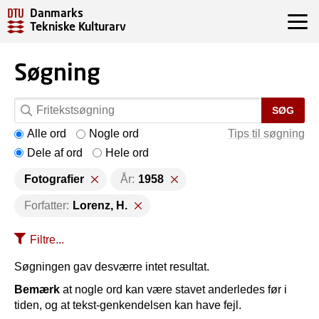
Danmarks
Tekniske Kulturarv
Søgning
SØG
Alle ord
Nogle ord
Tips til søgning
Dele af ord
Hele ord
Fotografier
År:
1958
Forfatter:
Lorenz, H.
Filtre...
Søgningen gav desværre intet resultat.
Bemærk
at nogle ord kan være stavet anderledes før i
tiden, og at tekst-genkendelsen kan have fejl.