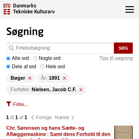
Danmarks
Tekniske Kulturarv
Søgning
SØG
Alle ord
Nogle ord
Tips til søgning
Dele af ord
Hele ord
Bøger
År:
1891
Forfatter:
Nielsen, Jacob C.F.
Filtre...
1
til
1
af
1
Forrige
Næste
Chr. Sørensen og hans Sætte- og
Aflæggemaskine : Samt dens Forhold til den